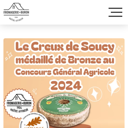
Accéde
au
menu